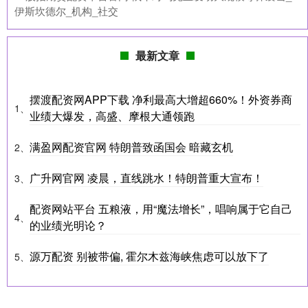
伊斯坎德尔_机构_社交
最新文章
摆渡配资网APP下载 净利最高大增超660%！外资券商
1、
业绩大爆发，高盛、摩根大通领跑
满盈网配资官网 特朗普致函国会 暗藏玄机
2、
广升网官网 凌晨，直线跳水！特朗普重大宣布！
3、
配资网站平台 五粮液，用“魔法增长”，唱响属于它自己
4、
的业绩光明论？
源万配资 别被带偏, 霍尔木兹海峡焦虑可以放下了
5、