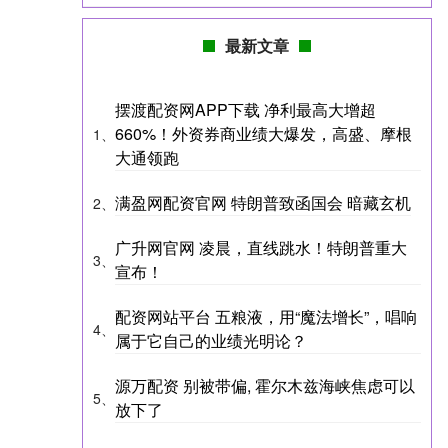
最新文章
摆渡配资网APP下载 净利最高大增超
660%！外资券商业绩大爆发，高盛、摩根
1、
大通领跑
满盈网配资官网 特朗普致函国会 暗藏玄机
2、
广升网官网 凌晨，直线跳水！特朗普重大
3、
宣布！
配资网站平台 五粮液，用“魔法增长”，唱响
4、
属于它自己的业绩光明论？
源万配资 别被带偏, 霍尔木兹海峡焦虑可以
5、
放下了