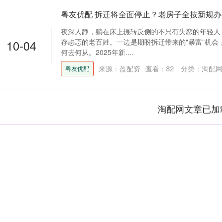
粤友优配 拆迁将全面停止？老房子全按新规
夜深人静，躺在床上辗转反侧的不只有失恋的年轻人
10-04
存忐忑的老百姓。一边是期盼拆迁带来的"暴富"机会
何去何从。2025年新....
来源：盈配资
查看：
82
分类：
淘配网
粤友优配
淘配网文章已加