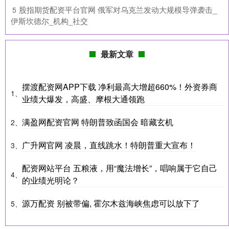
​股指期货配资平台官网 俄军对乌克兰发动大规模导弹袭击_
5
伊斯坎德尔_机构_社交
最新文章
摆渡配资网APP下载 净利最高大增超660%！外资券商
1、
业绩大爆发，高盛、摩根大通领跑
满盈网配资官网 特朗普致函国会 暗藏玄机
2、
广升网官网 凌晨，直线跳水！特朗普重大宣布！
3、
配资网站平台 五粮液，用“魔法增长”，唱响属于它自己
4、
的业绩光明论？
源万配资 别被带偏, 霍尔木兹海峡焦虑可以放下了
5、