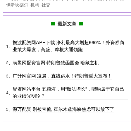
伊斯坎德尔_机构_社交
最新文章
摆渡配资网APP下载 净利最高大增超660%！外资券商
1、
业绩大爆发，高盛、摩根大通领跑
满盈网配资官网 特朗普致函国会 暗藏玄机
2、
广升网官网 凌晨，直线跳水！特朗普重大宣布！
3、
配资网站平台 五粮液，用“魔法增长”，唱响属于它自己
4、
的业绩光明论？
源万配资 别被带偏, 霍尔木兹海峡焦虑可以放下了
5、