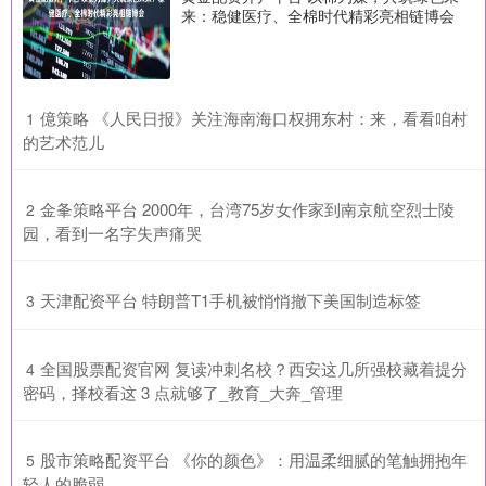
来：稳健医疗、全棉时代精彩亮相链博会
​億策略 《人民日报》关注海南海口权拥东村：来，看看咱村
1
的艺术范儿
​金夆策略平台 2000年，台湾75岁女作家到南京航空烈士陵
2
园，看到一名字失声痛哭
​天津配资平台 特朗普T1手机被悄悄撤下美国制造标签
3
​全国股票配资官网 复读冲刺名校？西安这几所强校藏着提分
4
密码，择校看这 3 点就够了_教育_大奔_管理
​股市策略配资平台 《你的颜色》：用温柔细腻的笔触拥抱年
5
轻人的脆弱