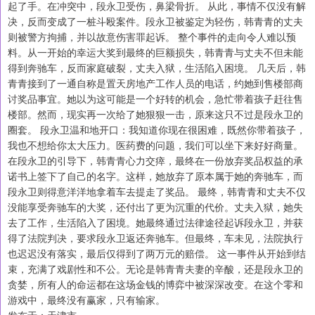
起了手。在冲突中，段永卫受伤，鼻梁骨折。 从此，事情不仅没有解
决，反而变成了一桩斗殴案件。段永卫被鉴定为轻伤，韩青青的丈夫
则被警方拘捕，并以故意伤害罪起诉。 整个事件的走向令人难以预
料。从一开始的幸运大奖到最终的巨额损失，韩青青与丈夫不但未能
得到奔驰车，反而家庭破裂，丈夫入狱，生活陷入困境。 几天后，韩
青青接到了一通自称是置天房地产工作人员的电话，约她到售楼部商
讨奖品事宜。她以为这可能是一个好转的机会，急忙带着孩子赶往售
楼部。然而，现实再一次给了她狠狠一击，原来这只不过是段永卫的
圈套。 段永卫温和地开口：我知道你现在很困难，既然你带着孩子，
我也不想给你太大压力。医药费的问题，我们可以坐下来好好商量。
在段永卫的引导下，韩青青心力交瘁，最终在一份放弃奖品权益的承
诺书上签下了自己的名字。这样，她放弃了原本属于她的奔驰车，而
段永卫则得意洋洋地拿着车去提走了奖品。 最终，韩青青和丈夫不仅
没能享受奔驰车的大奖，还付出了更为沉重的代价。丈夫入狱，她失
去了工作，生活陷入了困境。她最终通过法律途径起诉段永卫，并获
得了法院判决，要求段永卫返还奔驰车。但最终，车未见，法院执行
也迟迟没有落实，最后仅得到了两万元的赔偿。 这一事件从开始到结
束，充满了戏剧性和不公。无论是韩青青夫妻的辛酸，还是段永卫的
贪婪，所有人的命运都在这场金钱的博弈中被深深改变。在这个零和
游戏中，最终没有赢家，只有输家。