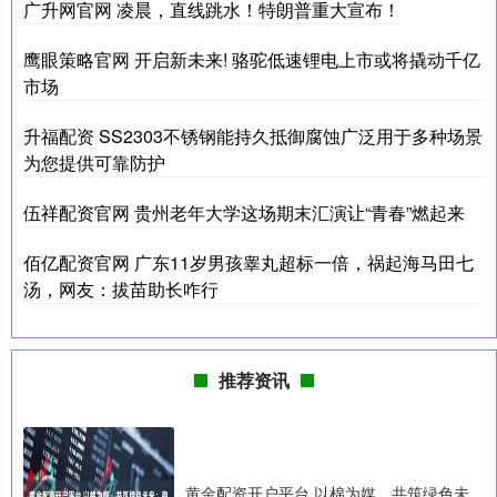
广升网官网 凌晨，直线跳水！特朗普重大宣布！
鹰眼策略官网 开启新未来! 骆驼低速锂电上市或将撬动千亿
市场
升福配资 SS2303不锈钢能持久抵御腐蚀广泛用于多种场景
为您提供可靠防护
伍祥配资官网 贵州老年大学这场期末汇演让“青春”燃起来
佰亿配资官网 广东11岁男孩睾丸超标一倍，祸起海马田七
汤，网友：拔苗助长咋行
推荐资讯
黄金配资开户平台 以棉为媒，共筑绿色未