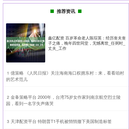
推荐资讯
鑫亿配资 百岁革命老人陈琮英：经历丧夫丧
子之痛，晚年四世同堂，无憾离世_任弼时_
丈夫_工作
​億策略 《人民日报》关注海南海口权拥东村：来，看看咱村
1
的艺术范儿
​金夆策略平台 2000年，台湾75岁女作家到南京航空烈士陵
2
园，看到一名字失声痛哭
​天津配资平台 特朗普T1手机被悄悄撤下美国制造标签
3