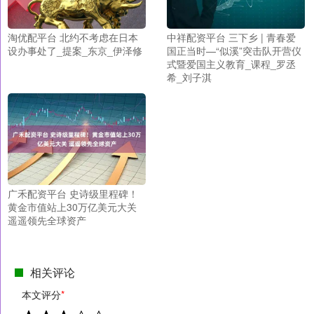
淘优配平台 北约不考虑在日本
中祥配资平台 三下乡 | 青春爱
设办事处了_提案_东京_伊泽修
国正当时—“似溪”突击队开营仪
式暨爱国主义教育_课程_罗丞
希_刘子淇
广禾配资平台 史诗级里程碑！
黄金市值站上30万亿美元大关
遥遥领先全球资产
相关评论
本文评分
*