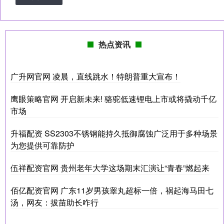
热点资讯
广升网官网 凌晨，直线跳水！特朗普重大宣布！
鹰眼策略官网 开启新未来! 骆驼低速锂电上市或将撬动千亿
市场
升福配资 SS2303不锈钢能持久抵御腐蚀广泛用于多种场景
为您提供可靠防护
伍祥配资官网 贵州老年大学这场期末汇演让“青春”燃起来
佰亿配资官网 广东11岁男孩睾丸超标一倍，祸起海马田七
汤，网友：拔苗助长咋行