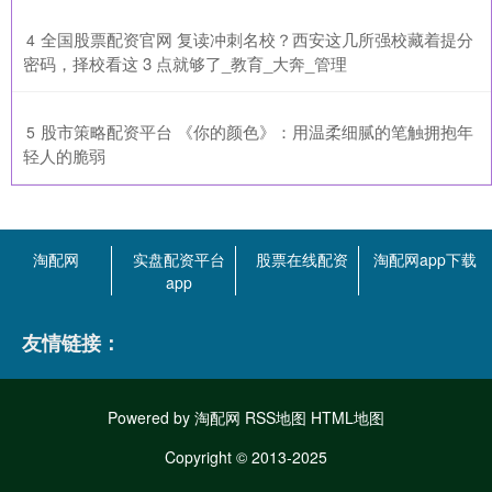
​全国股票配资官网 复读冲刺名校？西安这几所强校藏着提分
4
密码，择校看这 3 点就够了_教育_大奔_管理
​股市策略配资平台 《你的颜色》：用温柔细腻的笔触拥抱年
5
轻人的脆弱
淘配网
实盘配资平台
股票在线配资
淘配网app下载
app
友情链接：
Powered by
淘配网
RSS地图
HTML地图
Copyright
© 2013-2025