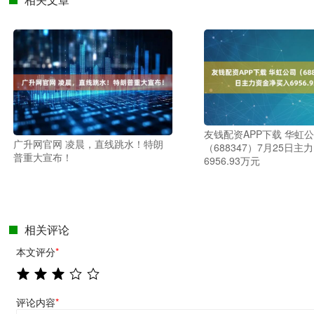
友钱配资APP下载 华虹
广升网官网 凌晨，直线跳水！特朗
（688347）7月25日
普重大宣布！
6956.93万元
相关评论
本文评分
*
评论内容
*