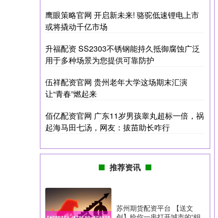
鹰眼策略官网 开启新未来! 骆驼低速锂电上市
或将撬动千亿市场
升福配资 SS2303不锈钢能持久抵御腐蚀广泛
用于多种场景为您提供可靠防护
伍祥配资官网 贵州老年大学这场期末汇演
让“青春”燃起来
佰亿配资官网 广东11岁男孩睾丸超标一倍，祸
起海马田七汤，网友：拔苗助长咋行
推荐资讯
苏州期货配资平台 【送文
创】给你一串打开城市的“钥