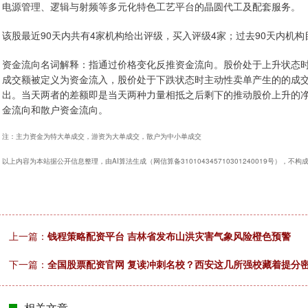
电源管理、逻辑与射频等多元化特色工艺平台的晶圆代工及配套服务。
该股最近90天内共有4家机构给出评级，买入评级4家；过去90天内机构目
资金流向名词解释：指通过价格变化反推资金流向。股价处于上升状态
成交额被定义为资金流入，股价处于下跌状态时主动性卖单产生的的成
出。当天两者的差额即是当天两种力量相抵之后剩下的推动股价上升的
金流向和散户资金流向。
注：主力资金为特大单成交，游资为大单成交，散户为中小单成交
以上内容为本站据公开信息整理，由AI算法生成（网信算备310104345710301240019号），不
上一篇：
钱程策略配资平台 吉林省发布山洪灾害气象风险橙色预警
下一篇：
全国股票配资官网 复读冲刺名校？西安这几所强校藏着提分密码
相关文章